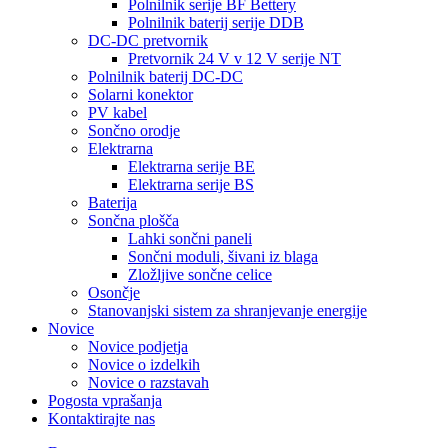
Polnilnik serije BF Bettery
Polnilnik baterij serije DDB
DC-DC pretvornik
Pretvornik 24 V v 12 V serije NT
Polnilnik baterij DC-DC
Solarni konektor
PV kabel
Sončno orodje
Elektrarna
Elektrarna serije BE
Elektrarna serije BS
Baterija
Sončna plošča
Lahki sončni paneli
Sončni moduli, šivani iz blaga
Zložljive sončne celice
Osončje
Stanovanjski sistem za shranjevanje energije
Novice
Novice podjetja
Novice o izdelkih
Novice o razstavah
Pogosta vprašanja
Kontaktirajte nas