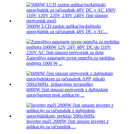
5000W LCD zaslon aplikacija/daljinski
upravljalnik za računalnik 48V DC v AC...
Zanesljivo napajanje izven omrežja za mobilna
podjetja 1000 W ...
6000W čisti sinusni pretvornik z daljinskim
upravljanjem prek aplikacije ...
Inverter moči 2000W čisti sinusni inverter z
aplikacijo za računalnik ...