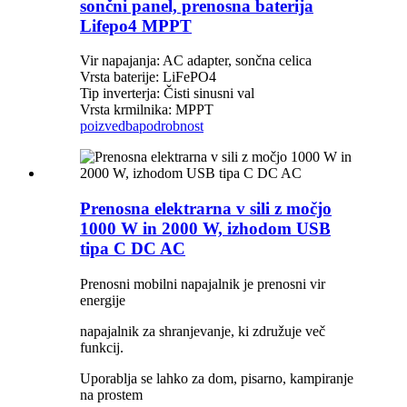
sončni panel, prenosna baterija
Lifepo4 MPPT
Vir napajanja: AC adapter, sončna celica
Vrsta baterije: LiFePO4
Tip inverterja: Čisti sinusni val
Vrsta krmilnika: MPPT
poizvedba
podrobnost
Prenosna elektrarna v sili z močjo
1000 W in 2000 W, izhodom USB
tipa C DC AC
Prenosni mobilni napajalnik je prenosni vir
energije
napajalnik za shranjevanje, ki združuje več
funkcij.
Uporablja se lahko za dom, pisarno, kampiranje
na prostem