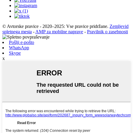
© Avtorske pravice - 2020–2025: Vse pravice pridržane.
Zemljevid
spletnega mesta
-
AMP za mobilne naprave
-
Pravilnik o zasebnosti
Pošlji e-pošto
WhatsApp
Skype
x