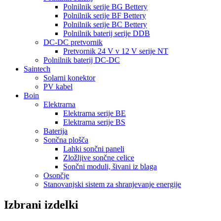
Polnilnik serije BG Bettery
Polnilnik serije BF Bettery
Polnilnik serije BC Bettery
Polnilnik baterij serije DDB
DC-DC pretvornik
Pretvornik 24 V v 12 V serije NT
Polnilnik baterij DC-DC
Saintech
Solarni konektor
PV kabel
Boin
Elektrarna
Elektrarna serije BE
Elektrarna serije BS
Baterija
Sončna plošča
Lahki sončni paneli
Zložljive sončne celice
Sončni moduli, šivani iz blaga
Osončje
Stanovanjski sistem za shranjevanje energije
Izbrani izdelki