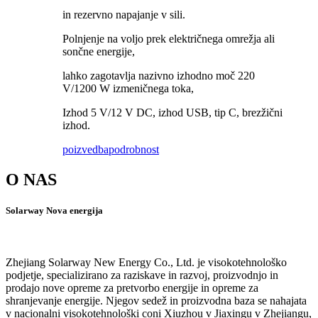
in rezervno napajanje v sili.
Polnjenje na voljo prek električnega omrežja ali
sončne energije,
lahko zagotavlja nazivno izhodno moč 220
V/1200 W izmeničnega toka,
Izhod 5 V/12 V DC, izhod USB, tip C, brezžični
izhod.
poizvedba
podrobnost
O NAS
Solarway Nova energija
Zhejiang Solarway New Energy Co., Ltd. je visokotehnološko
podjetje, specializirano za raziskave in razvoj, proizvodnjo in
prodajo nove opreme za pretvorbo energije in opreme za
shranjevanje energije. Njegov sedež in proizvodna baza se nahajata
v nacionalni visokotehnološki coni Xiuzhou v Jiaxingu v Zhejiangu,