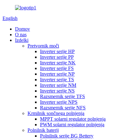
English
Domov
O nas
Izdelki
Pretvornik moči
Inverter serije HP
Inverter serije PP
Inverter serije NK
Inverter serije FS
Inverter serije NP
Inverter serije TS
Inverter serije NM
Inverter serije NS
Razsmernik serije TFS
Inverter serije NPS
Razsmernik serije NFS
Krmilnik sončnega polnjenja
MPPT solarni regulator polnjenja
PWM solarni regulator polnjenja
Polnilnik baterij
Polnilnik serije BG Bettery