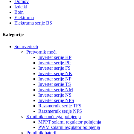
Domov
Izdelki
Boin
Elektrarna
Elektrarna serije BS
Kategorije
Solarvertech
Pretvornik moči
Inverter serije HP
Inverter serije PP
Inverter serije FS
Inverter serije NK
Inverter serije NP
Inverter serije TS
Inverter serije NM
Inverter serije NS
Inverter serije NPS
Razsmernik serije TFS
Razsmernik serije NFS
Krmilnik sončnega polnjenja
MPPT solarni regulator polnjenja
PWM solarni regulator polnjenja
Polnilnik baterij