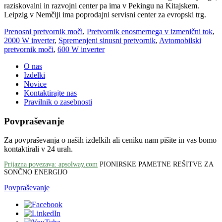
raziskovalni in razvojni center pa ima v Pekingu na Kitajskem.
Leipzig v Nemčiji ima poprodajni servisni center za evropski trg.
Prenosni pretvornik moči
,
Pretvornik enosmernega v izmenični tok
,
2000 W inverter
,
Spremenjeni sinusni pretvornik
,
Avtomobilski
pretvornik moči
,
600 W inverter
O nas
Izdelki
Novice
Kontaktirajte nas
Pravilnik o zasebnosti
Povpraševanje
Za povpraševanja o naših izdelkih ali ceniku nam pišite in vas bomo
kontaktirali v 24 urah.
Prijazna povezava: apsolway.com
PIONIRSKE PAMETNE REŠITVE ZA
SONČNO ENERGIJO
Povpraševanje