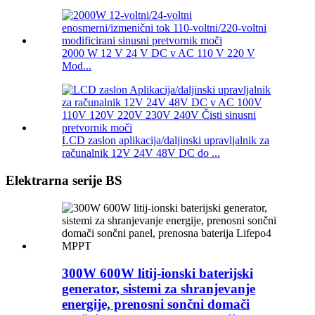
2000 W 12 V 24 V DC v AC 110 V 220 V
Mod...
LCD zaslon aplikacija/daljinski upravljalnik za
računalnik 12V 24V 48V DC do ...
Elektrarna serije BS
300W 600W litij-ionski baterijski
generator, sistemi za shranjevanje
energije, prenosni sončni domači