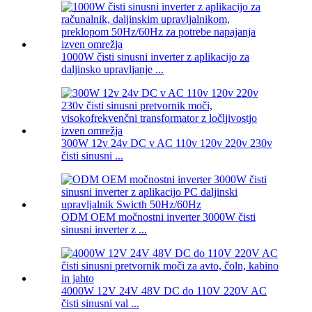
1000W čisti sinusni inverter z aplikacijo za
daljinsko upravljanje ...
300W 12v 24v DC v AC 110v 120v 220v 230v
čisti sinusni ...
ODM OEM močnostni inverter 3000W čisti
sinusni inverter z ...
4000W 12V 24V 48V DC do 110V 220V AC
čisti sinusni val ...