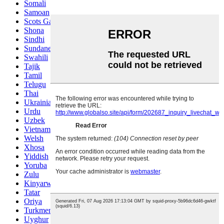
Somali
Samoan
Scots Gaelic
Shona
Sindhi
Sundanese
Swahili
Tajik
Tamil
Telugu
Thai
Ukrainian
Urdu
Uzbek
Vietnamese
Welsh
Xhosa
Yiddish
Yoruba
Zulu
Kinyarwanda
Tatar
Oriya
Turkmen
Uyghur