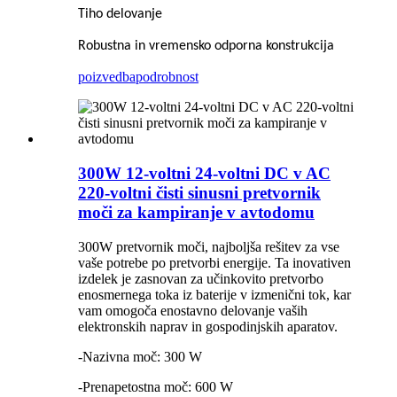
Tiho delovanje
Robustna in vremensko odporna konstrukcija
poizvedba
podrobnost
300W 12-voltni 24-voltni DC v AC
220-voltni čisti sinusni pretvornik
moči za kampiranje v avtodomu
300W pretvornik moči, najboljša rešitev za vse
vaše potrebe po pretvorbi energije. Ta inovativen
izdelek je zasnovan za učinkovito pretvorbo
enosmernega toka iz baterije v izmenični tok, kar
vam omogoča enostavno delovanje vaših
elektronskih naprav in gospodinjskih aparatov.
-Nazivna moč: 300 W
-Prenapetostna moč: 600 W