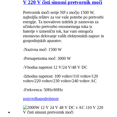
V 220 V čisti sinusni pretvornik moči
Pretvornik moči serije NP z močjo 1500 W,
najboljša rešitev za vse vaše potrebe po pretvorbi
energije. Ta inovativen izdelek je zasnovan za
učinkovito pretvorbo enosmernega toka iz
baterije v izmenični tok, kar vam omogoča
enostavno delovanje vaših elektronskih naprav in
gospodinjskih aparatov.
-Nazivna moč: 1500 W
-Prenapetostna moč: 3000 W
-Vhodna napetost 12 V/24 V/48 V DC
-Izhodna napetost: 100 voltov/110 voltov/120
voltov/220 voltov/230 voltov/240 voltov AC
-Frekvenca: 50Hz/60Hz
poizvedba
podrobnost