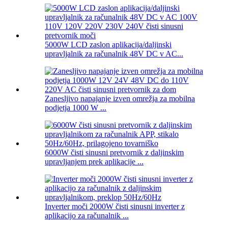
5000W LCD zaslon aplikacija/daljinski
upravljalnik za računalnik 48V DC v AC...
Zanesljivo napajanje izven omrežja za mobilna
podjetja 1000 W ...
6000W čisti sinusni pretvornik z daljinskim
upravljanjem prek aplikacije ...
Inverter moči 2000W čisti sinusni inverter z
aplikacijo za računalnik ...