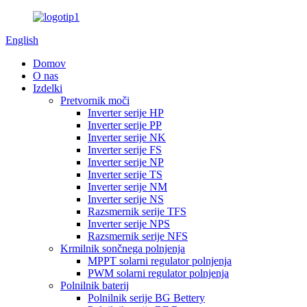
English
Domov
O nas
Izdelki
Pretvornik moči
Inverter serije HP
Inverter serije PP
Inverter serije NK
Inverter serije FS
Inverter serije NP
Inverter serije TS
Inverter serije NM
Inverter serije NS
Razsmernik serije TFS
Inverter serije NPS
Razsmernik serije NFS
Krmilnik sončnega polnjenja
MPPT solarni regulator polnjenja
PWM solarni regulator polnjenja
Polnilnik baterij
Polnilnik serije BG Bettery