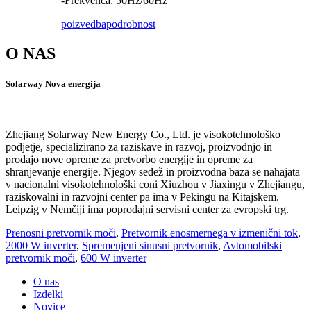
-Frekvenca: 50Hz/60Hz
poizvedba
podrobnost
O NAS
Solarway Nova energija
Zhejiang Solarway New Energy Co., Ltd. je visokotehnološko
podjetje, specializirano za raziskave in razvoj, proizvodnjo in
prodajo nove opreme za pretvorbo energije in opreme za
shranjevanje energije. Njegov sedež in proizvodna baza se nahajata
v nacionalni visokotehnološki coni Xiuzhou v Jiaxingu v Zhejiangu,
raziskovalni in razvojni center pa ima v Pekingu na Kitajskem.
Leipzig v Nemčiji ima poprodajni servisni center za evropski trg.
Prenosni pretvornik moči
,
Pretvornik enosmernega v izmenični tok
,
2000 W inverter
,
Spremenjeni sinusni pretvornik
,
Avtomobilski
pretvornik moči
,
600 W inverter
O nas
Izdelki
Novice