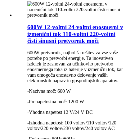
600W 12-voltni 24-voltni enosmerni v
izmenični tok 110-voltni 220-voltni
čisti sinusni pretvornik moči
600W pretvornik, najboljša rešitev za vse vaše
potrebe po pretvorbi energije. Ta inovativen
izdelek je zasnovan za učinkovito pretvorbo
enosmernega toka iz baterije v izmenični tok, kar
vam omogoča enostavno delovanje vaših
elektronskih naprav in gospodinjskih aparatov.
-Nazivna moč: 600 W
-Prenapetostna moč: 1200 W
-Vhodna napetost 12 V/24 V DC
-Izhodna napetost: 100 voltov/110 voltov/120
voltov/220 voltov/230 voltov/240 voltov AC
-Frekvenca: 50Hz/60Hz