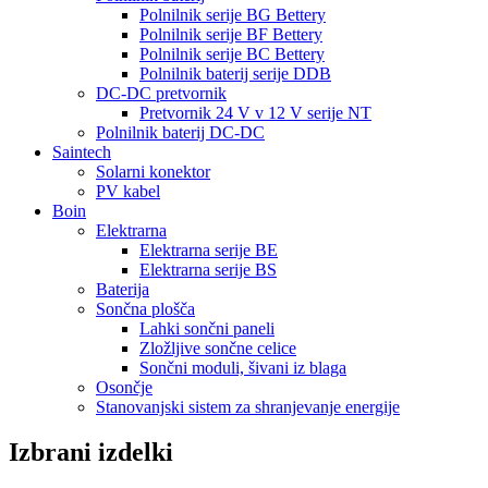
Polnilnik serije BG Bettery
Polnilnik serije BF Bettery
Polnilnik serije BC Bettery
Polnilnik baterij serije DDB
DC-DC pretvornik
Pretvornik 24 V v 12 V serije NT
Polnilnik baterij DC-DC
Saintech
Solarni konektor
PV kabel
Boin
Elektrarna
Elektrarna serije BE
Elektrarna serije BS
Baterija
Sončna plošča
Lahki sončni paneli
Zložljive sončne celice
Sončni moduli, šivani iz blaga
Osončje
Stanovanjski sistem za shranjevanje energije
Izbrani izdelki