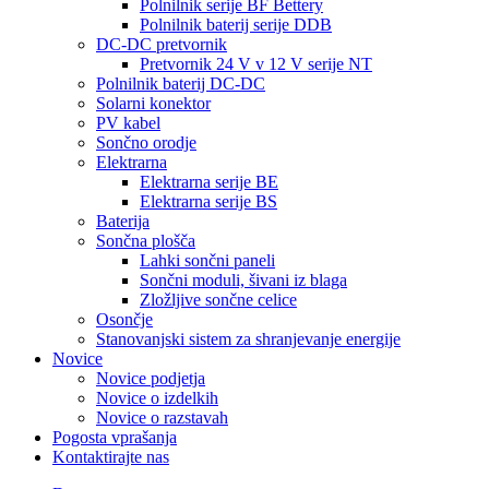
Polnilnik serije BF Bettery
Polnilnik baterij serije DDB
DC-DC pretvornik
Pretvornik 24 V v 12 V serije NT
Polnilnik baterij DC-DC
Solarni konektor
PV kabel
Sončno orodje
Elektrarna
Elektrarna serije BE
Elektrarna serije BS
Baterija
Sončna plošča
Lahki sončni paneli
Sončni moduli, šivani iz blaga
Zložljive sončne celice
Osončje
Stanovanjski sistem za shranjevanje energije
Novice
Novice podjetja
Novice o izdelkih
Novice o razstavah
Pogosta vprašanja
Kontaktirajte nas