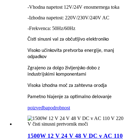
-Vhodna napetost 12V/24V enosmernega toka
-Izhodna napetost: 220V/230V/240V AC
-Frekvenca: 50Hz/60Hz
Čisti sinusni val za občutljivo elektroniko
Visoko učinkovita pretvorba energije, manj
odpadkov
Zgrajeno za dolgo življenjsko dobo z
industrijskimi komponentami
Visoka izhodna moč za zahtevna orodja
Pametno hlajenje za optimalno delovanje
poizvedba
podrobnost
1500W 12 V 24 V 48 V DC v AC 110