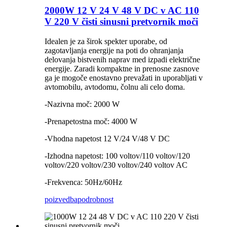
2000W 12 V 24 V 48 V DC v AC 110
V 220 V čisti sinusni pretvornik moči
Idealen je za širok spekter uporabe, od
zagotavljanja energije na poti do ohranjanja
delovanja bistvenih naprav med izpadi električne
energije. Zaradi kompaktne in prenosne zasnove
ga je mogoče enostavno prevažati in uporabljati v
avtomobilu, avtodomu, čolnu ali celo doma.
-Nazivna moč: 2000 W
-Prenapetostna moč: 4000 W
-Vhodna napetost 12 V/24 V/48 V DC
-Izhodna napetost: 100 voltov/110 voltov/120
voltov/220 voltov/230 voltov/240 voltov AC
-Frekvenca: 50Hz/60Hz
poizvedba
podrobnost