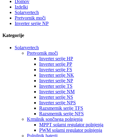
Domov
Izdelki
Solarvertech
Pretvornik moči
Inverter serije NP
Kategorije
Solarvertech
Pretvornik moči
Inverter serije HP
Inverter serije PP
Inverter serije FS
Inverter serije NK
Inverter serije NP
Inverter serije TS
Inverter serije NM
Inverter serije NS
Inverter serije NPS
Razsmernik serije TFS
Razsmernik serije NFS
Krmilnik sončnega polnjenja
MPPT solarni regulator polnjenja
PWM solarni regulator polnjenja
Polnilnik baterij