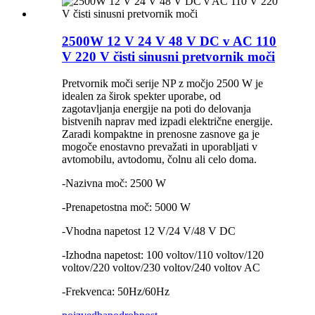
2500W 12 V 24 V 48 V DC v AC 110
V 220 V čisti sinusni pretvornik moči
Pretvornik moči serije NP z močjo 2500 W je
idealen za širok spekter uporabe, od
zagotavljanja energije na poti do delovanja
bistvenih naprav med izpadi električne energije.
Zaradi kompaktne in prenosne zasnove ga je
mogoče enostavno prevažati in uporabljati v
avtomobilu, avtodomu, čolnu ali celo doma.
-Nazivna moč: 2500 W
-Prenapetostna moč: 5000 W
-Vhodna napetost 12 V/24 V/48 V DC
-Izhodna napetost: 100 voltov/110 voltov/120
voltov/220 voltov/230 voltov/240 voltov AC
-Frekvenca: 50Hz/60Hz