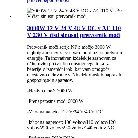
poizvedba
podrobnost
3000W 12 V 24 V 48 V DC v AC 110
V 230 V čisti sinusni pretvornik moči
Pretvornik moči serije NP z močjo 3000 W,
najboljša rešitev za vse vaše potrebe po pretvorbi
energije. Ta inovativen izdelek je zasnovan za
učinkovito pretvorbo enosmernega toka iz
baterije v izmenični tok, kar vam omogoča
enostavno delovanje vaših elektronskih naprav in
gospodinjskih aparatov.
-Nazivna moč: 3000 W
-Prenapetostna moč: 6000 W
-Vhodna napetost 12 V/24 V/48 V DC
-Izhodna napetost: 100 voltov/110 voltov/120
voltov/220 voltov/230 voltov/240 voltov AC