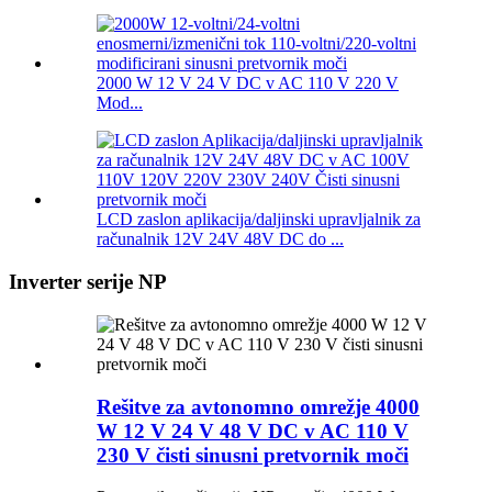
2000 W 12 V 24 V DC v AC 110 V 220 V
Mod...
LCD zaslon aplikacija/daljinski upravljalnik za
računalnik 12V 24V 48V DC do ...
Inverter serije NP
Rešitve za avtonomno omrežje 4000
W 12 V 24 V 48 V DC v AC 110 V
230 V čisti sinusni pretvornik moči