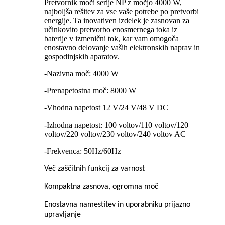
Pretvornik moči serije NP z močjo 4000 W,
najboljša rešitev za vse vaše potrebe po pretvorbi
energije. Ta inovativen izdelek je zasnovan za
učinkovito pretvorbo enosmernega toka iz
baterije v izmenični tok, kar vam omogoča
enostavno delovanje vaših elektronskih naprav in
gospodinjskih aparatov.
-Nazivna moč: 4000 W
-Prenapetostna moč: 8000 W
-Vhodna napetost 12 V/24 V/48 V DC
-Izhodna napetost: 100 voltov/110 voltov/120
voltov/220 voltov/230 voltov/240 voltov AC
-Frekvenca: 50Hz/60Hz
Več zaščitnih funkcij za varnost
Kompaktna zasnova, ogromna moč
Enostavna namestitev in uporabniku prijazno
upravljanje