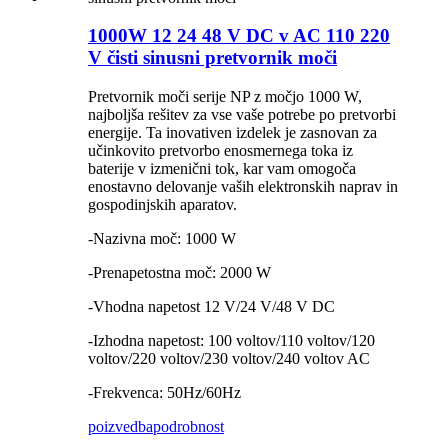
1000W 12 24 48 V DC v AC 110 220
V čisti sinusni pretvornik moči
Pretvornik moči serije NP z močjo 1000 W,
najboljša rešitev za vse vaše potrebe po pretvorbi
energije. Ta inovativen izdelek je zasnovan za
učinkovito pretvorbo enosmernega toka iz
baterije v izmenični tok, kar vam omogoča
enostavno delovanje vaših elektronskih naprav in
gospodinjskih aparatov.
-Nazivna moč: 1000 W
-Prenapetostna moč: 2000 W
-Vhodna napetost 12 V/24 V/48 V DC
-Izhodna napetost: 100 voltov/110 voltov/120
voltov/220 voltov/230 voltov/240 voltov AC
-Frekvenca: 50Hz/60Hz
poizvedba
podrobnost