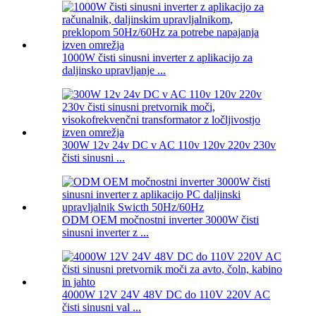
1000W čisti sinusni inverter z aplikacijo za
daljinsko upravljanje ...
300W 12v 24v DC v AC 110v 120v 220v 230v
čisti sinusni ...
ODM OEM močnostni inverter 3000W čisti
sinusni inverter z ...
4000W 12V 24V 48V DC do 110V 220V AC
čisti sinusni val ...